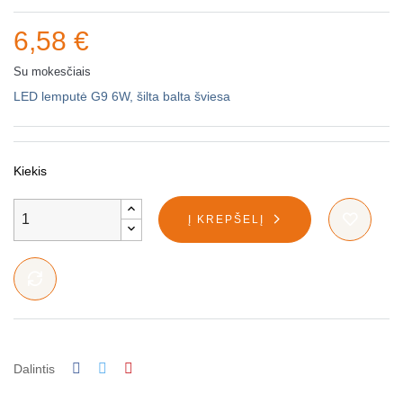
6,58 €
Su mokesčiais
LED lemputė G9 6W, šilta balta šviesa
Kiekis
Į KREPŠELĮ
Dalintis