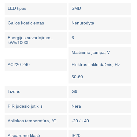
LED tipas
SMD
Galios koeficientas
Nenurodyta
Energijos suvartojimas,
6
kWh/1000h
Maitinimo įtampa, V
AC220-240
Elektros tinklo dažnis, Hz
50-60
Lizdas
G9
PIR judesio jutiklis
Nėra
Aplinkos temperatūra, °C
-20 / +40
Atsparumo klasė
IP20