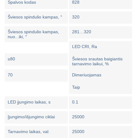
Spalvos kodas
828
Šviesos spindulio kampas, °
320
Šviesos spindulio kampas,
281…320
nuo...iki, °
LED CRI, Ra
≥80
Šviesos srautas baigiantis
tarnavimo laikui, %
70
Dimeriuojamas
Taip
LED įjungimo laikas, s
0.1
Įjungimo/išjungimo ciklai
25000
Tarnavimo laikas, val.
25000