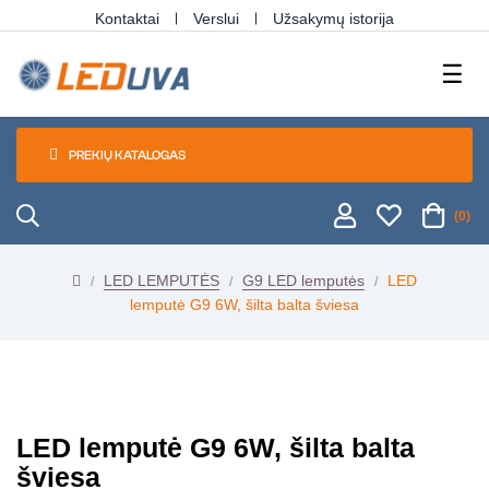
Kontaktai
Verslui
Užsakymų istorija
Tog
☰
navi
PREKIŲ KATALOGAS
(0)
LED LEMPUTĖS
G9 LED lemputės
LED
lemputė G9 6W, šilta balta šviesa
LED lemputė G9 6W, šilta balta
šviesa