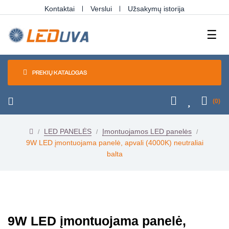
Kontaktai
Verslui
Užsakymų istorija
Tog
☰
navi
PREKIŲ KATALOGAS
(0)
LED PANELĖS
Įmontuojamos LED panelės
9W LED įmontuojama panelė, apvali (4000K) neutraliai
balta
9W LED įmontuojama panelė,