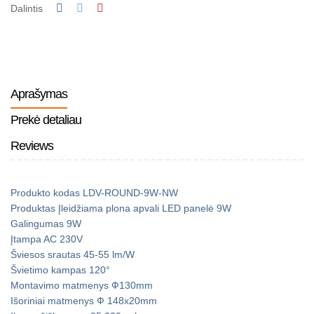
Dalintis
Aprašymas
Prekė detaliau
Reviews
Produkto kodas LDV-ROUND-9W-NW
Produktas Įleidžiama plona apvali LED panelė 9W
Galingumas 9W
Įtampa AC 230V
Šviesos srautas 45-55 lm/W
Švietimo kampas 120°
Montavimo matmenys Ф130mm
Išoriniai matmenys Ф 148x20mm