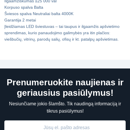
Ilgaamžiškumas ≥25 000 val
Korpuso spalva Balta
Šviesos spalva Neutraliai balta 4000K
Garantija 2 metai
Įleidžiamas LED šviestuvas – tai taupus ir ilgaamžis apšvietimo
sprendimas, kurio panaudojimo galimybės yra itin plačios:
viešbučių, vitrinų, parodų salių, ofisų ir kt. patalpų apšvietimas.
Prenumeruokite naujienas ir
geriausius pasiūlymus!
Nesiunčiame jokio šlamšto. Tik naudingą informaciją ir
tikrus pasiūlymus!