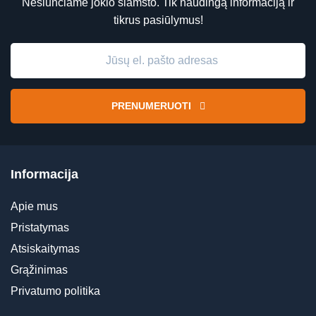
Nesiunčiame jokio šlamšto. Tik naudingą informaciją ir
tikrus pasiūlymus!
PRENUMERUOTI
Informacija
Apie mus
Pristatymas
Atsiskaitymas
Grąžinimas
Privatumo politika