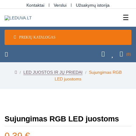
Kontaktai
Verslui
Užsakymų istorija
Tog
☰
navi
PREKIŲ KATALOGAS
(0)
LED JUOSTOS IR JŲ PRIEDAI
Sujungimas RGB
LED juostoms
Sujungimas RGB LED juostoms
0,39 €