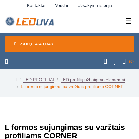
Kontaktai
Verslui
Užsakymų istorija
Tog
☰
navi
PREKIŲ KATALOGAS
(0)
LED PROFILIAI
LED profilių užbaigimo elementai
L formos sujungimas su varžtais profiliams CORNER
L formos sujungimas su varžtais
profiliams CORNER