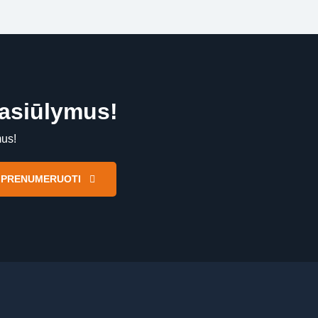
pasiūlymus!
mus!
PRENUMERUOTI