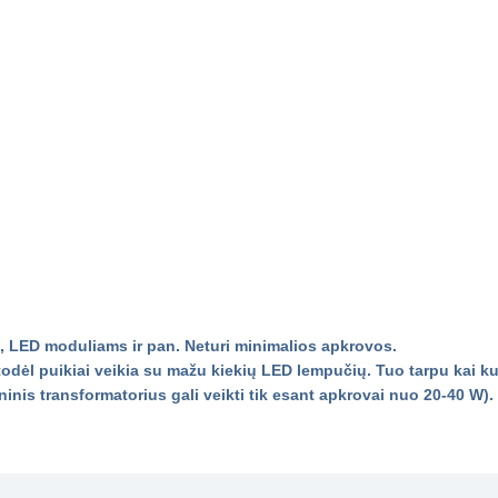
 LED moduliams ir pan.
Neturi minimalios apkrovos.
dėl puikiai veikia su mažu kiekių LED lempučių. Tuo tarpu kai kurie
ninis transformatorius gali veikti tik esant apkrovai nuo 20-40 W).