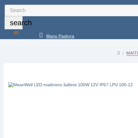
Search here...
search
(0)
Mano Paskyra
MAITI