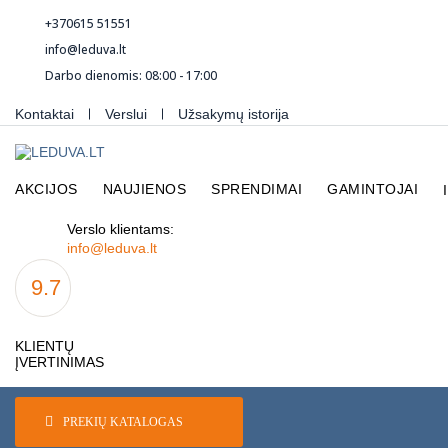
+370615 51551
info@leduva.lt
Darbo dienomis: 08:00 - 17:00
Kontaktai
Verslui
Užsakymų istorija
AKCIJOS
NAUJIENOS
SPRENDIMAI
GAMINTOJAI
Verslo klientams:
info@leduva.lt
9.7
KLIENTŲ
ĮVERTINIMAS
PREKIŲ KATALOGAS