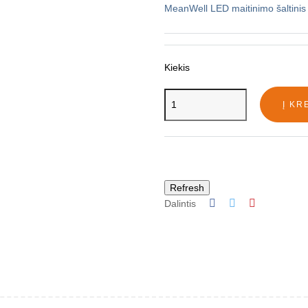
MeanWell LED maitinimo šaltinis
Kiekis
Į KR
Dalintis