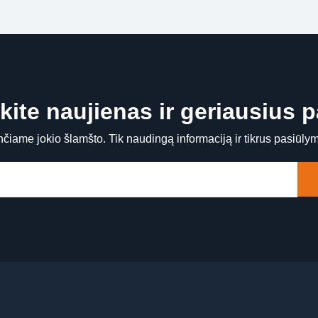
ite naujienas ir geriausius 
čiame jokio šlamšto. Tik naudingą informaciją ir tikrus pasiūly