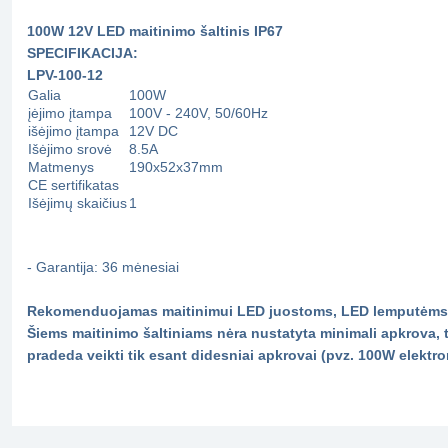
100W 12V
LED maitinimo šaltinis IP67
SPECIFIKACIJA:
LPV-100-12
Galia
100W
įėjimo įtampa
100V - 240V
,
50/60Hz
išėjimo įtampa
12V DC
Išėjimo srovė
8.5A
Matmenys
190x52x37mm
CE sertifikatas
Išėjimų skaičius
1
- Garantija: 36 mėnesiai
Rekomenduojamas maitinimui LED juostoms, LED lemputėms,
Šiems maitinimo šaltiniams nėra nustatyta minimali apkrova, to
pradeda veikti tik esant didesniai apkrovai (pvz. 100W elektro