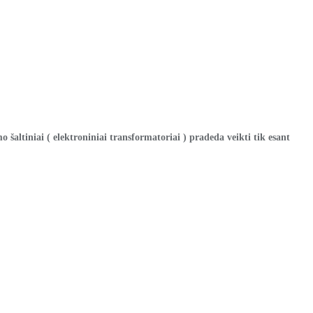
šaltiniai ( elektroniniai transformatoriai )
pradeda veikti tik esant