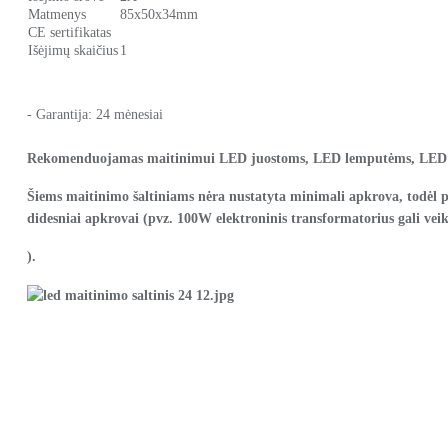
Matmenys
85x50x34mm
CE sertifikatas
Išėjimų skaičius
1
- Garantija: 24 mėnesiai
Rekomenduojamas maitinimui LED juostoms, LED lemputėms, LED 
Šiems maitinimo šaltiniams nėra nustatyta minimali apkrova, todėl p
didesniai apkrovai (pvz. 100W elektroninis transformatorius gali vei
).