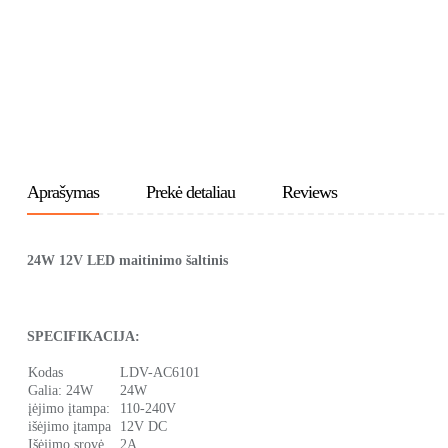
Aprašymas
Prekė detaliau
Reviews
24W 12V
LED maitinimo šaltinis
SPECIFIKACIJA:
Kodas
LDV-AC6101
Galia: 24W
24W
įėjimo įtampa:
110-240V
išėjimo įtampa
12V DC
Išėjimo srovė
2A