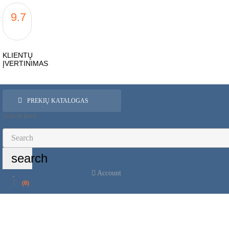
9.7
KLIENTŲ
ĮVERTINIMAS
PREKIŲ KATALOGAS
Search here...
search
Account
(0)