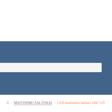
MAITINIMO ŠALTINIAI
LED maitinimo šaltinis 24W 12V