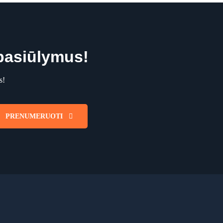
 pasiūlymus!
s!
PRENUMERUOTI