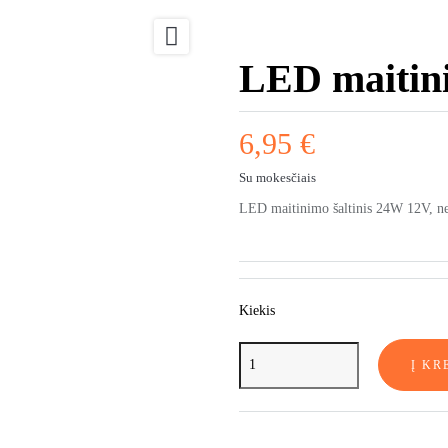

LED maitini
6,95 €
Su mokesčiais
LED maitinimo šaltinis 24W 12V, neh
Kiekis
Į KR