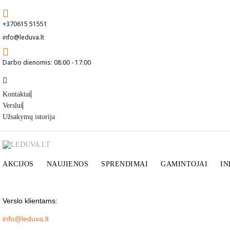
+370615 51551
info@leduva.lt
Darbo dienomis: 08:00 - 17:00
Kontaktai
Verslui
Užsakymų istorija
AKCIJOS
NAUJIENOS
SPRENDIMAI
GAMINTOJAI
IN
Verslo klientams:
info@leduva.lt