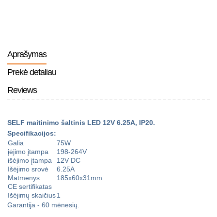
Aprašymas
Prekė detaliau
Reviews
SELF maitinimo šaltinis LED 12V 6.25A, IP20.
Specifikacijos:
Galia
75W
įėjimo įtampa
198-264V
išėjimo įtampa
12V DC
Išėjimo srovė
6.25A
Matmenys
185x60x31mm
CE sertifikatas
Išėjimų skaičius
1
Garantija - 60 mėnesių.