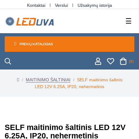
Kontaktai
Verslui
Užsakymų istorija
Tog
☰
navi
PREKIŲ KATALOGAS
(0)
MAITINIMO ŠALTINIAI
SELF maitinimo šaltinis
LED 12V 6.25A, IP20, nehermetinis
SELF maitinimo šaltinis LED 12V
6.25A, IP20, nehermetinis