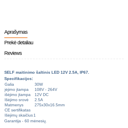
Aprašymas
Prekė detaliau
Reviews
SELF maitinimo šaltinis LED 12V 2.5A, IP67.
Specifikacijos:
Galia
30W
įėjimo įtampa
108V - 264V
išėjimo įtampa
12V DC
Išėjimo srovė
2.5A
Matmenys
275x30x16.5mm
CE sertifikatas
Išėjimų skaičius
1
Garantija - 60 mėnesių.