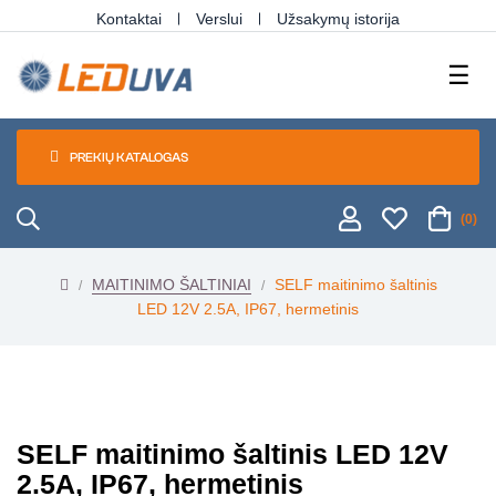
Kontaktai
Verslui
Užsakymų istorija
Tog
☰
navi
PREKIŲ KATALOGAS
(0)
MAITINIMO ŠALTINIAI
SELF maitinimo šaltinis
LED 12V 2.5A, IP67, hermetinis
SELF maitinimo šaltinis LED 12V
2.5A, IP67, hermetinis