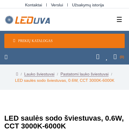
Kontaktai
Verslui
Užsakymų istorija
Tog
☰
navi
PREKIŲ KATALOGAS
(0)
Lauko šviestuvai
Pastatomi lauko šviestuvai
LED saulės sodo šviestuvas, 0.6W, CCT 3000K-6000K
LED saulės sodo šviestuvas, 0.6W,
CCT 3000K-6000K