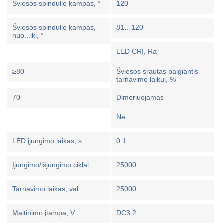
Šviesos spindulio kampas, °
120
Šviesos spindulio kampas,
81…120
nuo...iki, °
LED CRI, Ra
≥80
Šviesos srautas baigiantis
tarnavimo laikui, %
70
Dimeriuojamas
Ne
LED įjungimo laikas, s
0.1
Įjungimo/išjungimo ciklai
25000
Tarnavimo laikas, val.
25000
Maitinimo įtampa, V
DC3.2