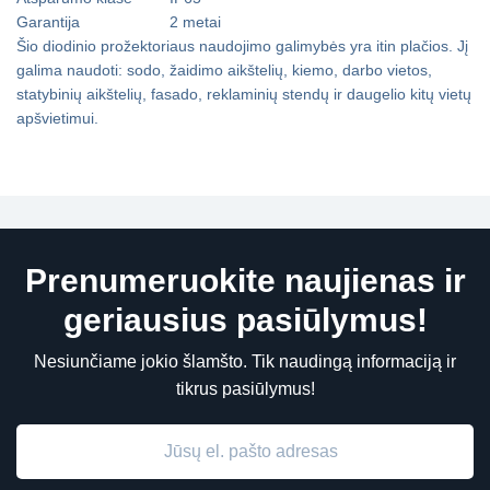
Garantija
2 metai
Šio diodinio prožektoriaus naudojimo galimybės yra itin plačios. Jį
galima naudoti: sodo, žaidimo aikštelių, kiemo, darbo vietos,
statybinių aikštelių, fasado, reklaminių stendų ir daugelio kitų vietų
apšvietimui.
Prenumeruokite naujienas ir
geriausius pasiūlymus!
Nesiunčiame jokio šlamšto. Tik naudingą informaciją ir
tikrus pasiūlymus!