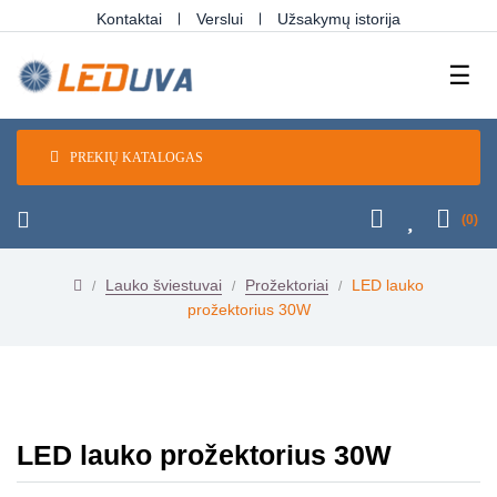
Kontaktai
Verslui
Užsakymų istorija
Tog
☰
navi
PREKIŲ KATALOGAS
(0)
Lauko šviestuvai
Prožektoriai
LED lauko
prožektorius 30W
LED lauko prožektorius 30W