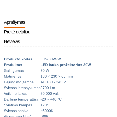
Aprašymas
Prekė detaliau
Reviews
Produkto kodas
LDV-30-WW
Produktas
LED lauko prožektorius 30W
Galingumas
30 W
Matmenys
180
×
230 × 65 mm
Pajungimo įtampa
AC 180 - 245 V
Šviesos intensyvumas
2700 Lm
Veikimo laikas
50 000 val.
Darbinė temperatūra
-20 ~ +40
°
C
Švietimo kampas
120
°
Šviesos spalva
~3000K
Atsparumo klasė
IP65