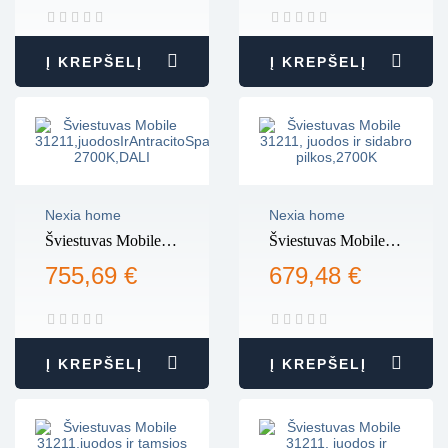
2700K
DALI
Į KREPŠELĮ
Į KREPŠELĮ
Nexia home
Nexia home
Šviestuvas Mobile
Šviestuvas Mobile
31211,juodosIrAntracitoSpalvos,
31211, juodos ir
755,69 €
679,48 €
2700K,DALI
sidabro
pilkos,2700K
Į KREPŠELĮ
Į KREPŠELĮ