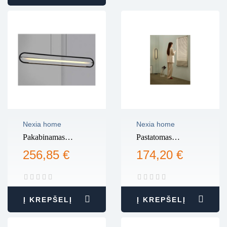
Nexia home
Nexia home
Pakabinamas
Pastatomas
Šviestuvas Bow
šviestuvas Bow
256,85 €
174,20 €
31125, 2700K
31130, 2700K
Į KREPŠELĮ
Į KREPŠELĮ