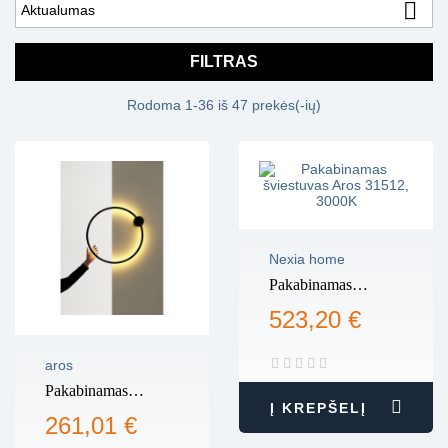

Aktualumas
FILTRAS
Rodoma 1-36 iš 47 prekės(-ių)
Nexia home
Pakabinamas
šviestuvas Aros
523,20 €
31512, 3000K
aros
Pakabinamas
Į KREPŠELĮ
šviestuvas Aros
261,01 €
31501, 2700K