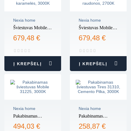
Nexia home
Nexia home
Šviestuvas Mobile
Šviestuvas Mobile
31211,juodos ir
31211, juodos ir
679,48 €
679,48 €
tamsios karamelės,
raudonos, 2700K
3000K
Į KREPŠELĮ
Į KREPŠELĮ
Nexia home
Nexia home
Pakabinamas
Pakabinamas
šviestuvas Mobile
šviestuvas Tires
494,03 €
258,87 €
31225, 3000K
31310, Cemento