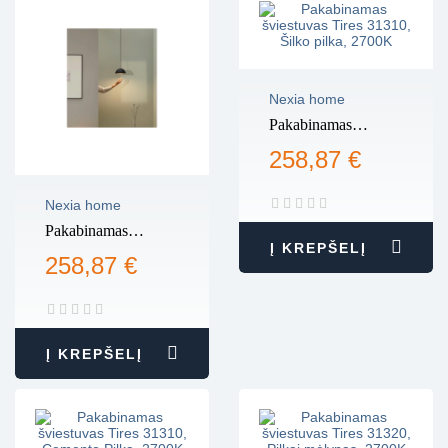
Nexia home
Pakabinamas
šviestuvas Tires
258,87 €
31310, Šilko pilka,
2700K
Nexia home
Pakabinamas
Į KREPŠELĮ
šviestuvas Tires
258,87 €
31310, Pilkai
mėlyna, 2700K
Į KREPŠELĮ