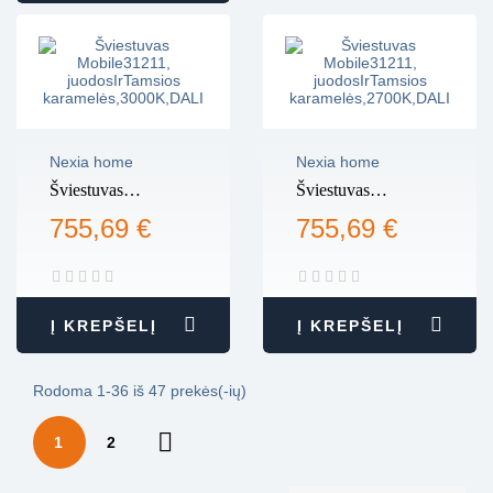
Nexia home
Nexia home
Šviestuvas
Šviestuvas
Mobile31211,
Mobile31211,
755,69 €
755,69 €
juodosIrTamsios
juodosIrTamsios
karamelės,3000K,DALI
karamelės,2700K,DALI
Į KREPŠELĮ
Į KREPŠELĮ
Rodoma 1-36 iš 47 prekės(-ių)

1
2