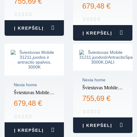
755,69 €
31211, juodos ir
sidabro pilkos,
679,48 €
antracito spalvos,
2700K,DALI
2700K
Į KREPŠELĮ
Į KREPŠELĮ
Nexia home
Nexia home
Šviestuvas Mobile
Šviestuvas Mobile
31211,juodosIrAntracitoSpa
755,69 €
31211,juodos ir
3000K,DALI
679,48 €
antracito spalvos,
3000K
Į KREPŠELĮ
Į KREPŠELĮ