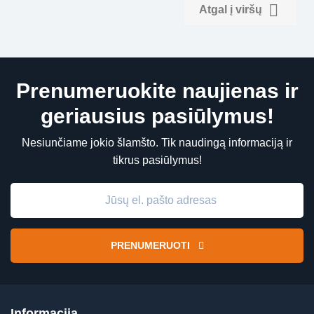

Atgal į viršų
Prenumeruokite naujienas ir
geriausius pasiūlymus!
Nesiunčiame jokio šlamšto. Tik naudingą informaciją ir
tikrus pasiūlymus!
PRENUMERUOTI
Informacija