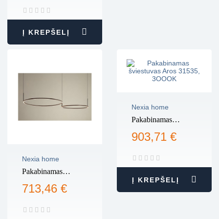
Į KREPŠELĮ
Nexia home
Pakabinamas
šviestuvas Aros
903,71 €
31535, 3OOOK
Nexia home
Pakabinamas
Į KREPŠELĮ
šviestuvas Aros
713,46 €
31523, 3000K