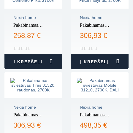
Nexia home
Nexia home
Pakabinamas
Pakabinamas
šviestuvas Tires
šviestuvas Tires
258,87 €
306,93 €
31310, Cemento
31320, Pilkai
Pilka, 2700K
mėlynas, 2700K
Į KREPŠELĮ
Į KREPŠELĮ
Nexia home
Nexia home
Pakabinamas
Pakabinamas
šviestuvas Tires
šviestuvas Mobile
306,93 €
498,35 €
31320, raudonas,
31210, 2700K,