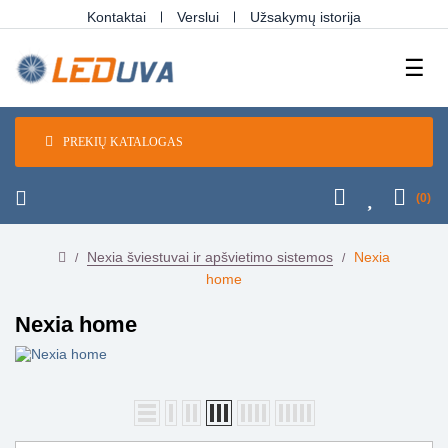
Kontaktai
Verslui
Užsakymų istorija
Tog
☰
navi
PREKIŲ KATALOGAS
(0)
Nexia šviestuvai ir apšvietimo sistemos
Nexia
home
Nexia home